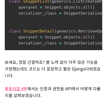
class
SnippetList
(
generics
.
ListCreateAPIV
    queryset 
=
 Snippet
.
objects
.
all
(
)
    serializer_class 
=
 SnippetSerializer

class
SnippetDetail
(
generics
.
RetrieveUpda
    queryset 
=
 Snippet
.
objects
.
all
(
)
    serializer_class 
=
보세요, 정말 간결하죠? 별 노력 없이 아주 많은 기능을
구현했는데도 코드는 더 깔끔하고 훨씬 Django다워졌습
니다.
튜토리얼 4부
에서는 인증과 권한을 API에서 어떻게 다룰
지를 살펴보겠습니다.