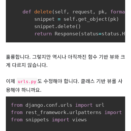
def
delete
(
self
,
 request
,
 pk
,
format
=
        snippet 
=
 self
.
get_object
(
pk
)
        snippet
.
delete
(
)
return
 Response
(
status
=
status
.
HTT
훌륭합니다. 그렇지만 역시나 아직까진 함수 기반 뷰와 크
게 다르지 않습니다.
이제
도 수정해야 합니다. 클래스 기반 뷰를 사
urls.py
용해야 하니까요.
from
 django
.
conf
.
urls 
import
from
 rest_framework
.
urlpatterns 
import
from
 snippets 
import
 views
