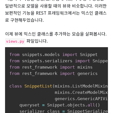
일반적으로 모델을 사용할 때의 뷰와 비슷합니다. 이러한
보편적인 기능을 REST 프레임워크에서는 믹스인 클래스
로 구현해두었습니다.
이제 뷰에 믹스인 클래스를 추가하는 모습을 살펴봅시다.
파일입니다.
views.py
from
 snippets
.
models 
import
from
 snippets
.
serializers 
import
from
 rest_framework 
import
from
 rest_framework 
import
 generics

class
SnippetList
(
mixins
.
ListModelMixin
,
                  mixins
.
CreateModelMixin
                  generics
.
GenericAPIView
    queryset 
=
 Snippet
.
objects
.
all
(
)
    serializer_class 
=
 SnippetSerializer
