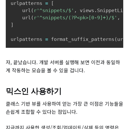
urlpatterns 
=
[
    url
(
r'^snippets/$'
,
 views
.
SnippetList
    url
(
r'^snippets/(?P<pk>[0-9]+)/$'
,
 vi
]
urlpatterns 
=
 format_suffix_patterns
(
urlp
자, 끝났습니다. 개발 서버를 실행해 보면 이전과 동일하
게 작동하는 모습을 볼 수 있을 겁니다.
믹스인 사용하기
클래스 기반 뷰를 사용하여 얻는 가장 큰 이점은 기능들을
손쉽게 조합할 수 있다는 점입니다.
지금까지 사용한 생성/조회/업데이트/삭제 등의 명령은