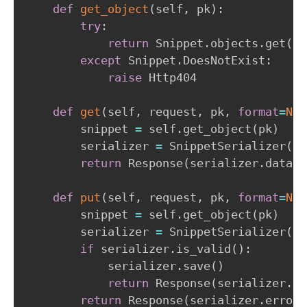
def
get_object
(
self
,
 pk
)
:
try
:
return
 Snippet
.
objects
.
get
(
pk
except
 Snippet
.
DoesNotExist
:
raise
 Http404

def
get
(
self
,
 request
,
 pk
,
format
=
Non
        snippet 
=
 self
.
get_object
(
pk
)
        serializer 
=
 SnippetSerializer
(
sn
return
 Response
(
serializer
.
data
)
def
put
(
self
,
 request
,
 pk
,
format
=
Non
        snippet 
=
 self
.
get_object
(
pk
)
        serializer 
=
 SnippetSerializer
(
sn
if
 serializer
.
is_valid
(
)
:
            serializer
.
save
(
)
return
 Response
(
serializer
.
da
return
 Response
(
serializer
.
errors