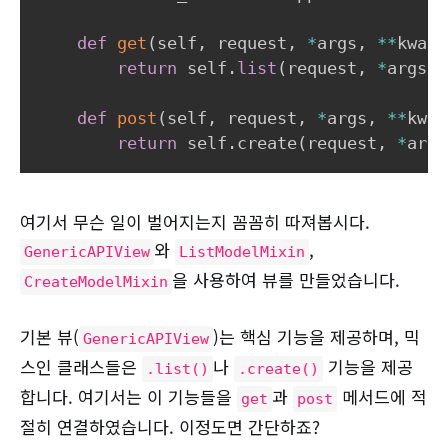
def
get
(
self
,
 request
,
*
args
,
**
kwarg
return
 self
.
list
(
request
,
*
args
,
def
post
(
self
,
 request
,
*
args
,
**
kwar
return
 self
.
create
(
request
,
*
args
여기서 무슨 일이 벌어지는지 꼼꼼히 따져봅시다.
와
,
GenericAPIView
ListModelMixin
을 사용하여 뷰를 만들었습니다.
CreateModelMixin
기본 뷰(
)는 핵심 기능을 제공하며, 믹
GenericAPIView
스인 클래스들은
나
기능을 제공
.list()
.create()
합니다. 여기서는 이 기능들을
과
메서드에 적
get
post
절히 연결하였습니다. 이정도면 간단하죠?