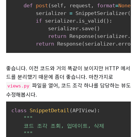
def
post
(
self
,
 request
,
format
=
None
)
:
        serializer 
=
 SnippetSerializer
(
da
if
 serializer
.
is_valid
(
)
:
            serializer
.
save
(
)
return
 Response
(
serializer
.
da
return
 Response
(
serializer
.
errors
좋습니다. 이전 코드와 거의 똑같이 보이지만 HTTP 메서
드를 분리했기 때문에 좀더 좋습니다. 마찬가지로
파일을 열어, 코드 조각 하나를 담당하는 뷰도
views.py
수정해봅시다.
class
SnippetDetail
(
APIView
)
:
"""

    코드 조각 조회, 업데이트, 삭제

    """