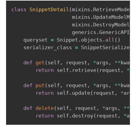
class
SnippetDetail
(
mixins
.
RetrieveModelM
                    mixins
.
UpdateModelMix
                    mixins
.
DestroyModelMi
                    generics
.
GenericAPIVi
    queryset 
=
 Snippet
.
objects
.
all
(
)
    serializer_class 
=
 SnippetSerializer

def
get
(
self
,
 request
,
*
args
,
**
kwarg
return
 self
.
retrieve
(
request
,
*
ar
def
put
(
self
,
 request
,
*
args
,
**
kwarg
return
 self
.
update
(
request
,
*
args
def
delete
(
self
,
 request
,
*
args
,
**
kw
return
 self
.
destroy
(
request
,
*
arg