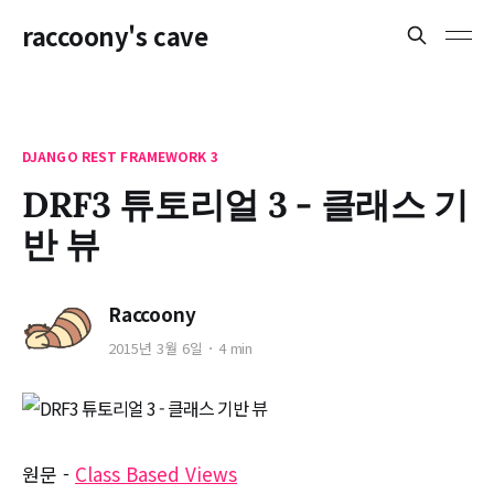
raccoony's cave
DJANGO REST FRAMEWORK 3
DRF3 튜토리얼 3 - 클래스 기
반 뷰
Raccoony
2015년 3월 6일
4 min
원문 -
Class Based Views