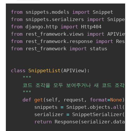
from
 snippets
.
models 
import
from
 snippets
.
serializers 
import
from
 django
.
http 
import
from
 rest_framework
.
views 
import
from
 rest_framework
.
response 
import
from
 rest_framework 
import
 status

class
SnippetList
(
APIView
)
:
"""

    코드 조각을 모두 보여주거나 새 코드 조각을 
    """
def
get
(
self
,
 request
,
format
=
None
)
:
        snippets 
=
 Snippet
.
objects
.
all
(
)
        serializer 
=
 SnippetSerializer
(
sn
return
 Response
(
serializer
.
data
)