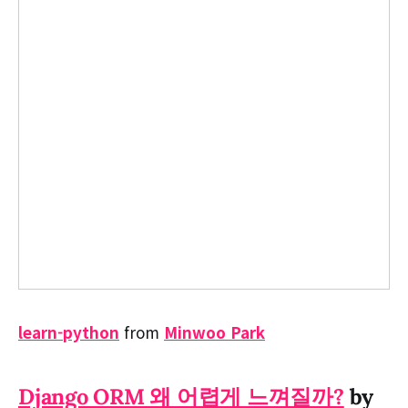
learn-python
from
Minwoo Park
Django ORM 왜 어렵게 느껴질까?
by