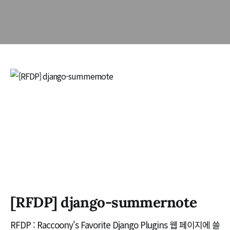
[RFDP] django-summernote
RFDP : Raccoony's Favorite Django Plugins 웹 페이지에 쓸