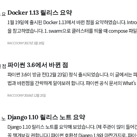
Docker 1.13 릴리스 요약
1월 19일에 출시된 Docker 1.13에서 바뀐 점을 요약하였습니다. Introduc
을 참고하였습니다. 1. swarm으로 클러스터를 띄울 때 compose 파일을 사용할 수 있습니
다. swarm으로 서비스를 관리할 때 옵션 지정하기가 번잡했던 부분을 해소할 수 있겠습니다.
RACCOONY
2017년 1월 20일
2. 예전 버전과의 호환성 유지 Docker 데몬보다 클라이언트가 최신 버전인 경우 Error
response from daemon:
파이썬 3.6에서 바뀐 점
파이썬 3.6이 방금 전(12월 23일) 정식 출시되었습니다. 이 글에서는 파
법과 바뀐점을 간략하게 알아보려 합니다. 파이썬 공식 문서의 What’s New 
참고하였습니다. 새 문법 1. f 문자열 포매팅(PEP 498) .format() 메서드나 %를 사용할 때 변
RACCOONY
2016년 12월 23일
수를 죽 늘어놓아야 했던 불편함을 덜
Django 1.10 릴리스 노트 요약
Django 1.10 릴리스 노트를 요약해 보았습니다. (제 주관이 많이 들어간 요약이므로, 원문도
꼭 챙겨보길 권합니다.) 파이썬 호환성 Django 1.9와 마찬가지로, 파이썬 2.7, 3.4, 3.5를 지원