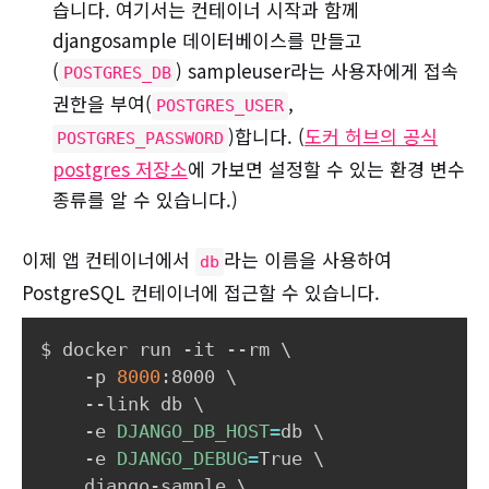
습니다. 여기서는 컨테이너 시작과 함께
djangosample 데이터베이스를 만들고
(
) sampleuser라는 사용자에게 접속
POSTGRES_DB
권한을 부여(
,
POSTGRES_USER
)합니다. (
도커 허브의 공식
POSTGRES_PASSWORD
postgres 저장소
에 가보면 설정할 수 있는 환경 변수
종류를 알 수 있습니다.)
이제 앱 컨테이너에서
라는 이름을 사용하여
db
PostgreSQL 컨테이너에 접근할 수 있습니다.
$ docker run -it --rm 
\
    -p 
8000
:8000 
\
    --link db 
\
    -e 
DJANGO_DB_HOST
=
db 
\
    -e 
DJANGO_DEBUG
=
True 
\
    django-sample 
\