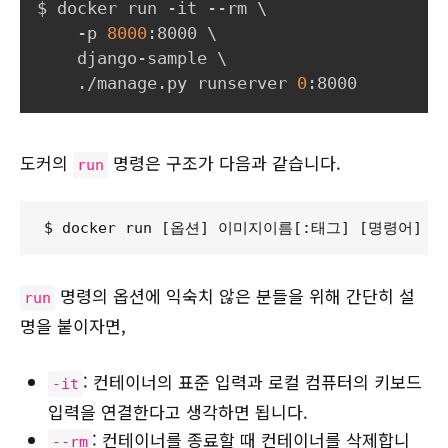
$ docker run -it --rm 
\
    -p 
8000
:8000 
\
    django-sample 
\
    ./manage.py runserver 
0
도커의
명령은 구조가 다음과 같습니다.
run
명령의 옵션에 익숙치 않은 분들을 위해 간단히 설
run
명을 붙이자면,
: 컨테이너의 표준 입력과 로컬 컴퓨터의 키보드
-it
입력을 연결한다고 생각하면 됩니다.
: 컨테이너를 종료할 때 컨테이너를 삭제합니
--rm