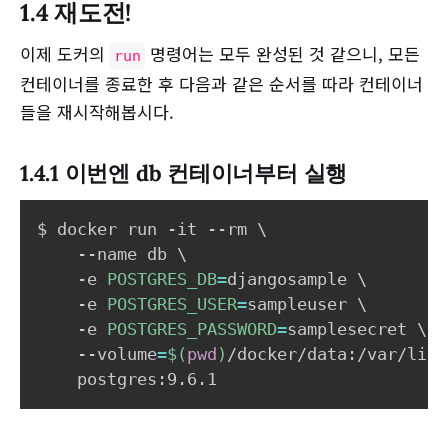
1.4 재도전!
이제 도커의
명령어는 모두 완성된 것 같으니, 모든
run
컨테이너를 종료한 후 다음과 같은 순서를 따라 컨테이너
들을 재시작해봅시다.
1.4.1 이번엔 db 컨테이너부터 실행
$ docker run -it --rm 
\
    --name db 
\
    -e 
POSTGRES_DB
=
djangosample 
\
    -e 
POSTGRES_USER
=
sampleuser 
\
    -e 
POSTGRES_PASSWORD
=
samplesecret 
\
    --volume
=
$(
pwd
)
/docker/data:/var/lib/