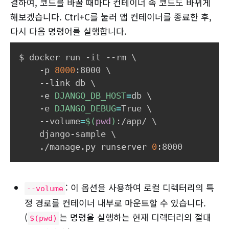
결하여, 코드를 바꿀 때마다 컨테이너 속 코드도 바뀌게
해보겠습니다. Ctrl+C를 눌러 앱 컨테이너를 종료한 후,
다시 다음 명령어를 실행합니다.
$ docker run -it --rm 
\
    -p 
8000
:8000 
\
    --link db 
\
    -e 
DJANGO_DB_HOST
=
db 
\
    -e 
DJANGO_DEBUG
=
True 
\
    --volume
=
$(
pwd
)
:/app/ 
\
    django-sample 
\
    ./manage.py runserver 
0
: 이 옵션을 사용하여 로컬 디렉터리의 특
--volume
정 경로를 컨테이너 내부로 마운트할 수 있습니다.
(
는 명령을 실행하는 현재 디렉터리의 절대
$(pwd)