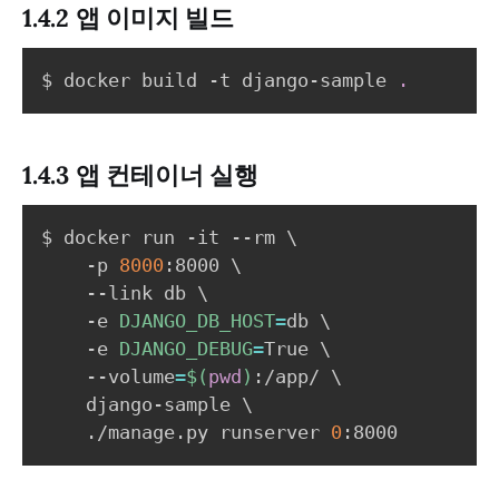
1.4.2 앱 이미지 빌드
$ docker build -t django-sample 
.
1.4.3 앱 컨테이너 실행
$ docker run -it --rm 
\
    -p 
8000
:8000 
\
    --link db 
\
    -e 
DJANGO_DB_HOST
=
db 
\
    -e 
DJANGO_DEBUG
=
True 
\
    --volume
=
$(
pwd
)
:/app/ 
\
    django-sample 
\
    ./manage.py runserver 
0