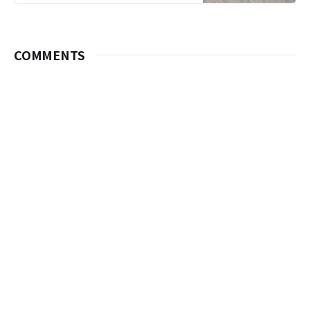
의 스타벅스 앱을 실행해보았습니다.
엘리베이터에서 내리니 커다란
Datadog 로고가 우릴 반겨주었습니
다. 이 로고는 층마다 다른 모양으로
COMMENTS
그려져 있나봅니다. 사무실에는 일하
시는 분들이 계셔서 사진을 찍지 않았
고요. 원격지에 계신 직원들도