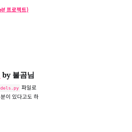
Self 프로젝트)
기
by 불곰님
파일로
odels.py
부분이 있다고도 하