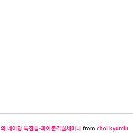
소스의 네이밍 특징들-파이콘격월세미나
from
choi kyumin