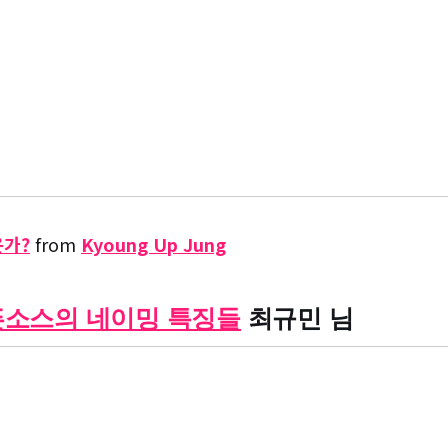
운가?
from
Kyoung Up Jung
오픈소스의 네이밍 특징들
최규민 님