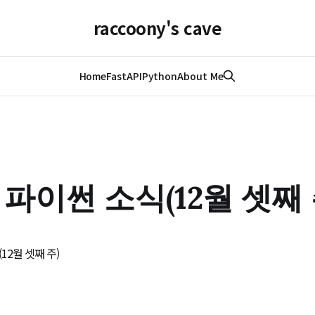
raccoony's cave
Home
FastAPI
Python
About Me
파이썬 소식(12월 셋째 