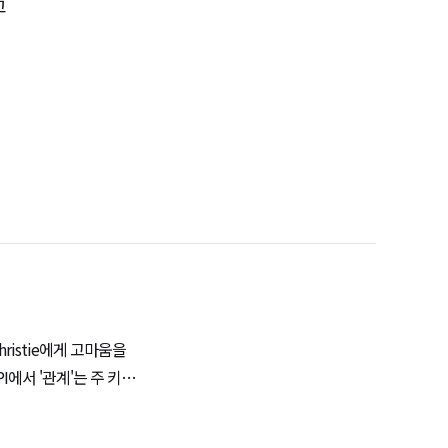
고
iscoverability)
API의 최상