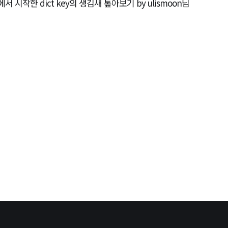
기에서 시작한 dict key의 생김새 톺아보기 by ulismoon님